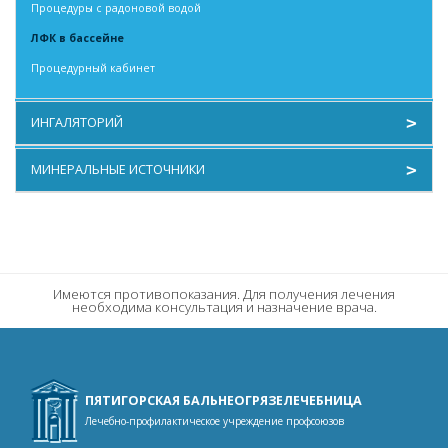
Процедуры с радоновой водой
ЛФК в бассейне
Процедурный кабинет
ИНГАЛЯТОРИЙ
Отоларингология
МИНЕРАЛЬНЫЕ ИСТОЧНИКИ
Ингаляции и климатолечение
Сульфидные минеральные воды
Орошения и промывания
Теплый нарзан
Массаж
Холодный нарзан
Светолечение, термотерапия, магнитотерапия
Имеются противопоказания. Для получения лечения
необходима консультация и назначение врача.
Электролечение и лечение ультразвуком
Терапия
ПЯТИГОРСКАЯ БАЛЬНЕОГРЯЗЕЛЕЧЕБНИЦА
Лечебно-профилактическое учреждение профсоюзов