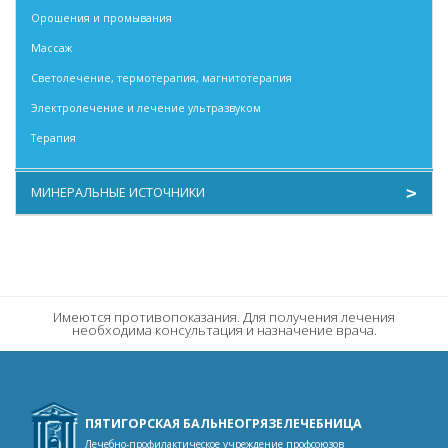
Орошения и промывания
Массаж
Светолечение, термотерапия, магнитотерапия
Электролечение и лечение ультразвуком
Терапия
МИНЕРАЛЬНЫЕ ИСТОЧНИКИ
Сульфидные минеральные воды
Теплый нарзан
Холодный нарзан
Имеются противопоказания. Для получения лечения
необходима консультация и назначение врача.
ПЯТИГОРСКАЯ БАЛЬНЕОГРЯЗЕЛЕЧЕБНИЦА
Лечебно-профилактическое учреждение профсоюзов