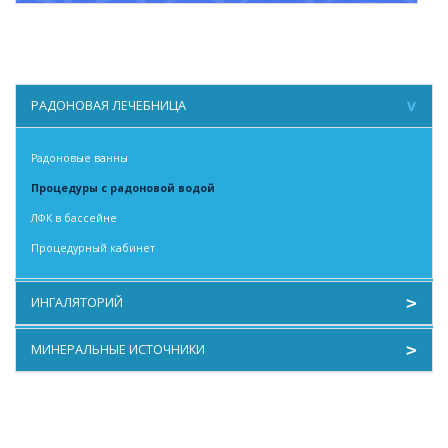
РАДОНОВАЯ ЛЕЧЕБНИЦА
Радоновые ванны
Процедуры с радоновой водой
ЛФК в бассейне
Процедурный кабинет
ИНГАЛЯТОРИЙ
Отоларингология
МИНЕРАЛЬНЫЕ ИСТОЧНИКИ
Ингаляции и климатолечение
Сульфидные минеральные воды
Орошения и промывания
Теплый нарзан
Массаж
Холодный нарзан