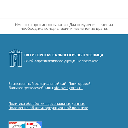
Орошения и промывания
Теплый нарзан
Массаж
Холодный нарзан
Светолечение, термотерапия, магнитотерапия
Имеются противопоказания. Для получения лечения
необходима консультация и назначение врача.
Электролечение и лечение ультразвуком
Терапия
ПЯТИГОРСКАЯ БАЛЬНЕОГРЯЗЕЛЕЧЕБНИЦА
Лечебно-профилактическое учреждение профсоюзов
Единственный официальный сайт Пятигорской
бальнеогрязелечебницы
bfo-pyatigorsk.ru
Политика обработки персональных данных
Положение об антикоррупционной политике