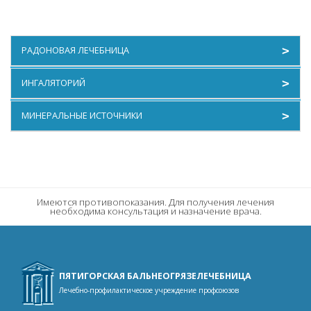
РАДОНОВАЯ ЛЕЧЕБНИЦА
Радоновые ванны
ИНГАЛЯТОРИЙ
Процедуры с радоновой водой
Отоларингология
МИНЕРАЛЬНЫЕ ИСТОЧНИКИ
ЛФК в бассейне
Ингаляции и климатолечение
Процедурный кабинет
Сульфидные минеральные воды
Орошения и промывания
Теплый нарзан
Массаж
Холодный нарзан
Светолечение, термотерапия, магнитотерапия
Имеются противопоказания. Для получения лечения
необходима консультация и назначение врача.
Электролечение и лечение ультразвуком
Терапия
ПЯТИГОРСКАЯ БАЛЬНЕОГРЯЗЕЛЕЧЕБНИЦА
Лечебно-профилактическое учреждение профсоюзов